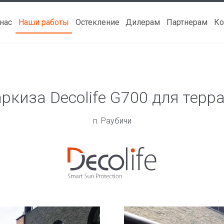
 нас
Наши работы
Остекление
Дилерам
Партнерам
Ко
ркиза Decolife G700 для терр
п. Раубичи