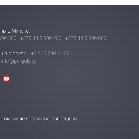
ны в Минске:
900 300
+375 44 5 900 200
+375 44 5 900 066
н в Москве:
+7 903 790 44 58
info@pergoly.by
в том числе частичное, запрещено