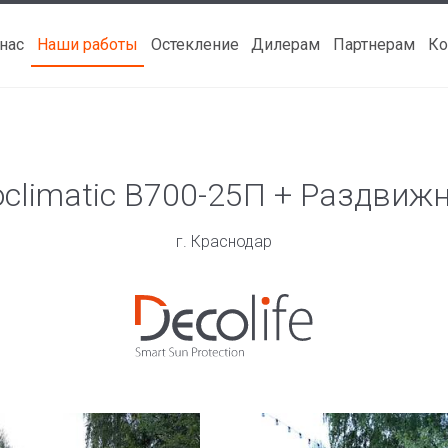
 нас
Наши работы
Остекление
Дилерам
Партнерам
Ко
ioclimatic B700-25П + Раздвиж
г. Краснодар