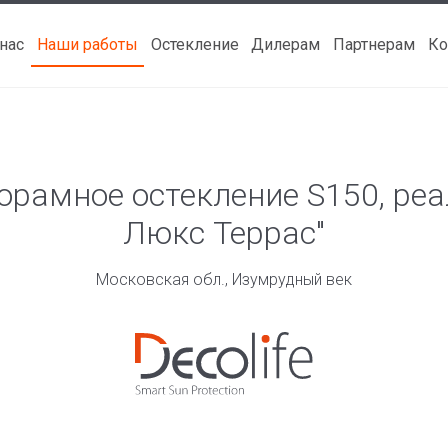
 нас
Наши работы
Остекление
Дилерам
Партнерам
Ко
норамное остекление S150, р
Люкс Террас"
Московская обл., Изумрудный век