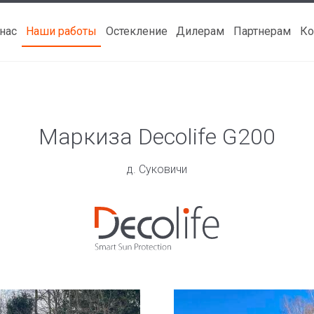
 нас
Наши работы
Остекление
Дилерам
Партнерам
Ко
Маркиза Decolife G200
д. Суковичи