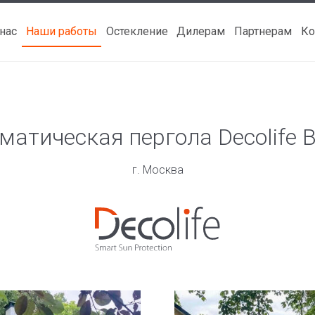
 нас
Наши работы
Остекление
Дилерам
Партнерам
Ко
матическая пергола Decolife B
г. Москва